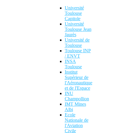
Université
Toulouse
Capitole
Université
Toulouse Jean
Jaurès
Université de
Toulouse
Toulouse INP
/ ENVT
INSA
Toulouse
Institut
Supérieur de
l'Aéronautique
et de l'Espace
INU
Champollion
IMT Mines
Albi
Ecole
Nationale de
l'Aviation
Civile